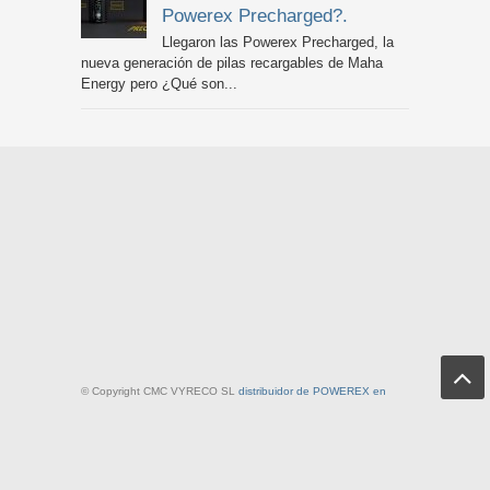
Powerex Precharged?.
Llegaron las Powerex Precharged, la
nueva generación de pilas recargables de Maha
Energy pero ¿Qué son...
© Copyright CMC VYRECO SL
distribuidor de POWEREX en
España
| C/ Juan Bautista Llorens 109B, 12540 Villarreal, Spain
| +34 964 505 444
Maha y POWEREX son marcas